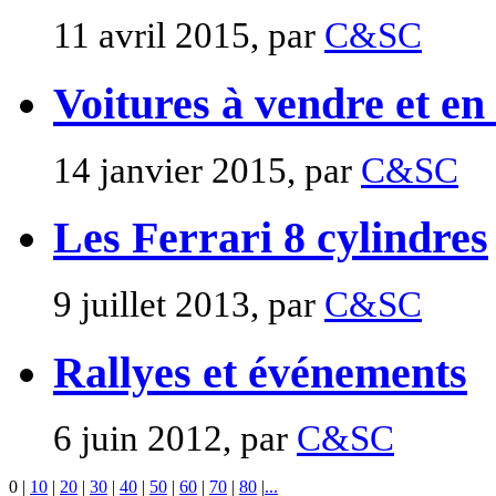
11 avril 2015, par
C&SC
Voitures à vendre et en
14 janvier 2015, par
C&SC
Les Ferrari 8 cylindres
9 juillet 2013, par
C&SC
Rallyes et événements
6 juin 2012, par
C&SC
0
|
10
|
20
|
30
|
40
|
50
|
60
|
70
|
80
|
...