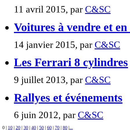
11 avril 2015, par
C&SC
Voitures à vendre et en
14 janvier 2015, par
C&SC
Les Ferrari 8 cylindres
9 juillet 2013, par
C&SC
Rallyes et événements
6 juin 2012, par
C&SC
0
|
10
|
20
|
30
|
40
|
50
|
60
|
70
|
80
|
...