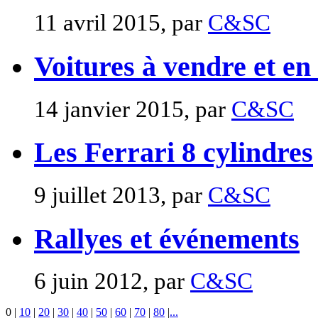
11 avril 2015, par
C&SC
Voitures à vendre et en
14 janvier 2015, par
C&SC
Les Ferrari 8 cylindres
9 juillet 2013, par
C&SC
Rallyes et événements
6 juin 2012, par
C&SC
0
|
10
|
20
|
30
|
40
|
50
|
60
|
70
|
80
|
...