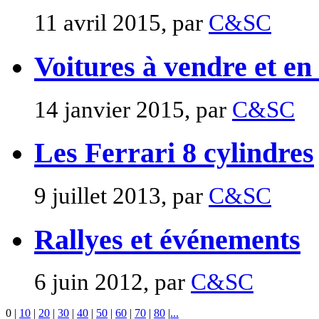
11 avril 2015, par
C&SC
Voitures à vendre et en
14 janvier 2015, par
C&SC
Les Ferrari 8 cylindres
9 juillet 2013, par
C&SC
Rallyes et événements
6 juin 2012, par
C&SC
0
|
10
|
20
|
30
|
40
|
50
|
60
|
70
|
80
|
...