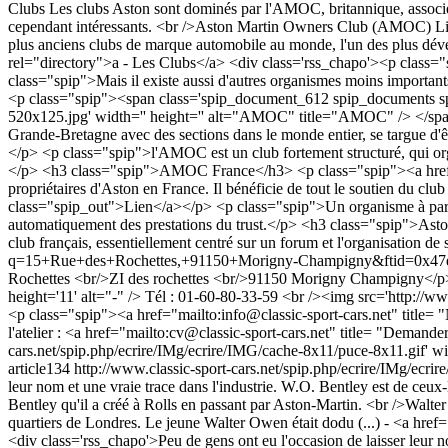
Clubs
Les clubs Aston sont dominés par l'AMOC, britannique, associé à
cependant intéressants. <br />Aston Martin Owners Club (AMOC) Lien <
plus anciens clubs de marque automobile au monde, l'un des plus dével
rel="directory">a - Les Clubs</a>
<div class='rss_chapo'><p class="
class="spip">Mais il existe aussi d'autres organismes moins import
<p class="spip"><span class='spip_document_612 spip_documents sp
520x125.jpg' width='' height='' alt="AMOC" title="AMOC" /> </span
Grande-Bretagne avec des sections dans le monde entier, se targue d'
</p> <p class="spip">l'AMOC est un club fortement structuré, qui orga
</p> <h3 class="spip">AMOC France</h3> <p class="spip"><a href="
propriétaires d'Aston en France. Il bénéficie de tout le soutien du 
class="spip_out">Lien</a></p> <p class="spip">Un organisme à part e
automatiquement des prestations du trust.</p> <h3 class="spip">As
club français, essentiellement centré sur un forum et l'organisatio
q=15+Rue+des+Rochettes,+91150+Morigny-Champigny&ftid=0x47e5c94
Rochettes <br/>ZI des rochettes <br/>91150 Morigny Champigny</p> <
height='11' alt="-" /> Tél : 01-60-80-33-59 <br /><img src='http://w
<p class="spip"><a href="mailto:
info@classic-sport-cars.net
" title=
l'atelier : <a href="mailto:
cv@classic-sport-cars.net
" title= "Demander
cars.net/spip.php/ecrire/IMg/ecrire/IMG/cache-8x11/puce-8x11.gif' w
article134
http://www.classic-sport-cars.net/spip.php/ecrire/IMg/ecrir
leur nom et une vraie trace dans l'industrie. W.O. Bentley est de ceux
Bentley qu'il a créé à Rolls en passant par Aston-Martin. <br />Walter
quartiers de Londres. Le jeune Walter Owen était dodu (...) - <a hre
<div class='rss_chapo'>Peu de gens ont eu l'occasion de laisser leur nom et une vraie trace dans l'industrie. W.O. Bentley est de ceux-là. Il a participé à l'évolution et au développement de la plupart des marques automobiles britanniques pendant 50 ans (de 1920 à 1970) de Bentley qu'il a créé à Rolls en passant par Aston-Martin.</div> <div class='rss_texte'><p class="spip"><strong class="spip">Walter Owen Bentley</strong>, W.O. comme on l'appela plus tard était le plus jeune des neuf enfants de la famille Bentley, une famille aisée des beaux quartiers de Londres. Le jeune Walter Owen était dodu et on l'appelait la brioche, mais il était plus passionné de Cricket et de trains que d'études. Il sut très tôt ce qu'il voulait faire et il quitta l'école à 16 ans pour entrer en apprentissage au Great Northern Railway (comme <strong class="spip">Henry Royce</strong> 16 ans plus tôt). Cet apprentissage de 3 ans ½ dans la sueur et la poussière coûta £75 à son père, lui apprit le métier et lui permit accessoirement de fréquenter comme chauffeur la plateforme d'une locomotive.</p> <h3 class="spip">WO et la moto</h3> <p class="spip">En 1906, à 18 ans il achète sa première moto, une 3 cv Quadrant. Vers 1907, « l'attrait de la vitesse », comme il l'appela plus tard, se fit sentir quand il s'engagea à l'épreuve Londres - Edimbourg, soit 600 Kms. Il eut à affronter quelques ennuis, assez endémiques sur ces premières motos, mais arriva à temps et se vit accorder une médaille d'ordre à sa première confrontation sportive.</p> <p class="spip">Avec deux de ses frères, Horace et Arthur, motards aussi, ils devinrent accros de courses avec un certain succès ; WO s'entraînait le matin tôt sur les routes désertes avant que les policiers ne soient levés. Après la Quadrant, une Rex, puis une Indian suivirent qui lui permirent de courir au <strong class="spip">Tourist Trophy</strong> et à Brooklands avant qu'il achète sa première voiture.</p> <h3 class="spip">WO et la voiture</h3> <p class="spip">De ces débuts modestes, vint l'amour de WO pour les sports mécaniques, un amour qui dura toute sa vie. Avec ses premières voitures, une bicylindre en V Riley à transmission par chaîne, puis une quatre cylindres Sizaire-Naudin, WO devint un adepte de la voiture et abandonna totalement la moto. <br/>A la fin de son apprentissage, WO prit un emploi de sous-chef des ateliers de la National Motor Cab Company, responsable de la maintenance d'une flotte de 500 taxis Unic.</p> <p class="spip">Au printemps 1912, son frère Horace vit une annonce dans le Times à la recherche d'un nouveau directeur de concession pour la firme française Doriot, Flandrin & Parant (D.F.P.). empruntant les £2000 nécessaires à sa famille, WO devint le concessionnaire britannique pour DFP. Un peu plus tard, Horace racheta les parts des autres partenaires pour 2000 autres Livres et la firme <i class="spip"> <strong class="spip">Bentley and Bentley</strong> </i> commença ses activités dans son show room d'Hanover Street en 1912. <br/>Pour WO, la DFP 12/15 hp, probablement la meilleure de la gamme DFP, devait être améliorable et se montrer compétitive en course. Avec l'aide d'un mécanicien usine, il s'engagea dans nombre d'épreuves et en premier la <strong class="spip">course de côte d'Aston Clinton</strong> le 15 juin 1912 (qui donnera par ailleurs son n