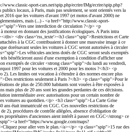
p://www.classic-sport-cars.net/spip.php/ecrire/IMg/ecrire/spip.php?
 publics locaux, à Paris, mais pas seulement, se sont orientés vers la
illet 2016 que les voitures d'avant 1997 (et motos d'avant 2000) ne
glementaires, mais (...) - <a href="http://www.classic-sport-
s="spip">Vers une interdiction de circulation ?</p> <p
 à moteur en donnant des justifications écologiques. A Paris intra
/p></div> <div class='rss_texte'><h3 class="spip">Restrictions et Carte
, attachées à la CGC contribuaient à donner une mauvaise image à ce
isque dorénavant seules les voitures à CGC seront autorisées à circuler
lass="spip">Les véhicules anciens dotés de CGC seront seuls exemptés
e tels bénéficieront aussi d'une exemption à condition d'afficher une
s non exemptés de circuler <strong class="spip">du lundi au vendredi,
ourquoi 1997 pour les voitures et 2000 pour les motos ?</h3> <p
 2). Les limites ont vocation à s'étendre à des normes encore plus
p">Des restrictions seulement à Paris ?</h3> <p class="spip">Pour le
mérations de plus de 250.000 habitants sont vouées à être exposées à
s mais plus de 20 ans sont les grandes perdantes de ces décisions.
lution intermédiaire avec autorisations pour un certain nombre de
e ces voitures au quotidien.</p> <h3 class="spip">La Carte Grise
30 ans était immatriculé en CGC. Ces nouvelles restrictions de
 de 2), procédures de contrôle allégées, absence d'obligation de
es propriétaires d'anciennes aient intérêt à passer en CGC</strong> ce
ss="spip"><a href="https://www.google.com/maps?
uez pour aller vers le plan.</a></p> <p class="spip">15 rue des