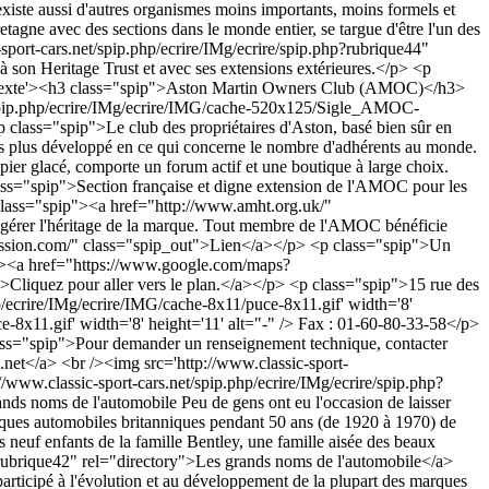
xiste aussi d'autres organismes moins importants, moins formels et
gne avec des sections dans le monde entier, se targue d'être l'un des
sport-cars.net/spip.php/ecrire/IMg/ecrire/spip.php?rubrique44"
son Heritage Trust et avec ses extensions extérieures.</p> <p
'rss_texte'><h3 class="spip">Aston Martin Owners Club (AMOC)</h3>
/spip.php/ecrire/IMg/ecrire/IMG/cache-520x125/Sigle_AMOC-
ass="spip">Le club des propriétaires d'Aston, basé bien sûr en
es plus développé en ce qui concerne le nombre d'adhérents au monde.
ier glacé, comporte un forum actif et une boutique à large choix.
="spip">Section française et digne extension de l'AMOC pour les
p class="spip"><a href="http://www.amht.org.uk/"
e gérer l'héritage de la marque. Tout membre de l'AMOC bénéficie
passion.com/" class="spip_out">Lien</a></p> <p class="spip">Un
pip"><a href="https://www.google.com/maps?
uez pour aller vers le plan.</a></p> <p class="spip">15 rue des
/ecrire/IMg/ecrire/IMG/cache-8x11/puce-8x11.gif' width='8'
e-8x11.gif' width='8' height='11' alt="-" /> Fax : 01-60-80-33-58</p>
ss="spip">Pour demander un renseignement technique, contacter
.net
</a> <br /><img src='http://www.classic-sport-
://www.classic-sport-cars.net/spip.php/ecrire/IMg/ecrire/spip.php?
ands noms de l'automobile
Peu de gens ont eu l'occasion de laisser
marques automobiles britanniques pendant 50 ans (de 1920 à 1970) de
 neuf enfants de la famille Bentley, une famille aisée des beaux
p?rubrique42" rel="directory">Les grands noms de l'automobile</a>
g> commença avec la construction de l'usine Bentley d'Oxgate Lane, au Nord-Ouest de Londres.</p> <p class="spip"><strong class="spip">1921</strong> <br/>La compétition a toujours été une part importante du processus de développement des <strong class="spip">Bentley</strong>, tout autant qu'un formidable outil de promotion. C'est comme ça que WO et HM avaient réussi à développer la clientèle de DFP avant la guerre. Quand EXP2, la première voiture de course Bentley, gagna à Brooklands en 1921, la presse le rapporta largement et la stratégie se trouva pleinement justifiée. Cette voiture, la seconde Bentley jamais produite, existe encore, elle appartient à Bentley Motors.</p> <p class="spip"><strong class="spip">1922</strong> <br/>En mai, un troisième prototype de 3 litres finit 13ème aux 500 miles d'Indianapolis à une moyenne de presque 75 mph (120 Km/h). Ce résultat éblouit les Américains, d'autant que la voiture sortait juste de sa caisse et qu'elle n'était, après tout, qu'une voiture de production qui se mesurait avec les voitures américaines les plus affutées.</p> <p class="spip">Le mois suivant, trois voitures étaient engagées dans le Tourist Trophy sur l'ïle de Man. Ces voitures quasiment de « série », ont été les seules à finir intactes aux 2, 4 et 5ème places alors que celles de Sunbeam et Vauxhall étaient spécialement préparées. Bentley gagna le trophée par équipe et une publicité qui tombait alors que la production s'annonçait.</p> <p class="spip">Le 21 septembre, la première voiture Bentley de série quitta l'usine et fut livrée à son propriétaire Noel van Raalte qui devait devenir l'un clients les plus fidèles de la marque. La 3 litres dans sa version châssis court était capable de 90 mph (144 Km/h), ce qui était tout à fait exceptionnel pour une voiture de production de cette époque. Et en plus la voiture était fiable. Les versions de course atteignaient les 100 mph (160 Km/h).</p> <p class="spip"><strong class="spip">1923 et Le Mans</strong> <br/>John Duff, un concessionnaire Bentley officiel de Upper St Martins Lane, Londres, demanda à Bentley Motors de préparer sa propre 3 litres (châssis 141) pour une nouvelle <strong class="spip">course de 24 heures</strong> annoncée au mois de mai de la même année au <strong class="spip">Mans</strong>. <br/>Duff et son coéquipier Clement finirent quatrièmes en raisons de problèmes de freinage liés au mauvais état de ce circuit routier.</p> <p class="spip"><strong class="spip">1924</strong> <br/>Cette année, forts de leur expérience de l'année précédente, Duff et Clement remportèrent <strong class="spip">les 24 heures du Mans</strong>, écrivant ainsi une la plus belle et la plus mythique des pages de gloire de la marque.</p> <p class="spip"><strong class="spip">1926</strong> <br/>Alors que les performances et le comportement de la 3 litres étaient exceptionnels dans sa version châssis court, il en était différent pour la version affublée d'une lourde carrosserie de berline, ce qui devenait pourtant de plus en plus demandé. Il fallait donc plus de puissance, d'où l'introduction de la 6 ½ litres, celle qui allait devenir la <strong class="spip">Speed Six</strong>. Avec un châssis long et une version 6 cylindres du moteur plus quelques autres modifi