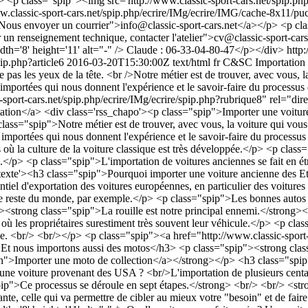
p class="spip"><img src='http://www.classic-sport-cars.net/spip.php
ww.classic-sport-cars.net/spip.php/ecrire/IMg/ecrire/IMG/cache-8x11/puc
 "Nous envoyer un courrier">
info@classic-sport-cars.net
</a></p> <p cla
 un renseignement technique, contacter l'atelier">
cv@classic-sport-cars
idth='8' height='11' alt="-" /> Claude : 06-33-04-80-47</p></div>
http
pip.php?article6
2016-03-20T15:30:00Z
text/html
fr
C&SC
Importation
e pas les yeux de la tête. <br />Notre métier est de trouver, avec vous, l
 importées qui nous donnent l'expérience et le savoir-faire du processus
ic-sport-cars.net/spip.php/ecrire/IMg/ecrire/spip.php?rubrique8" rel="di
tation</a>
<div class='rss_chapo'><p class="spip">Importer une voiture ancienne, importer une voiture de collection, même des Etats-Unis, n'est pas si difficile que ça et ne coûte pas les yeux de la tête.</p> <p class="spip">Notre métier est de trouver, avec vous, la voiture qui vous fait envie et d'en organiser l'importation en toute sécurité et sans complications.</p> <p class="spip">Ce sont les centaines de voitures importées qui nous donnent l'expérience et le savoir-faire du processus détaillé plus bas. <br/>Nous importons régulièrement des voitures, en particulier des Etats-Unis parce que la France n'est pas encore un pays où la culture de la voiture classique est très développée.</p> <p class="spip">Mais de bonnes opportunités peuvent aussi se trouver en Angleterre ou dans tout le Royaume-Uni, même en conduite à gauche.</p> <p class="spip">L'importation de voitures anciennes se fait en étroite collaboration avec <a href="http://www.cc-organisation.com/" class="spip_out">CC-Organisation </a>.</p></div> <div class='rss_texte'><h3 class="spip">Pourquoi importer une voiture ancienne des Etats-Unis ?</h3> <p class="spip">Les voitures classiques les plus nombreuses se trouvent aux Etats-Unis parce que c'était le lieu préférentiel d'exportation des voitures européennes, en particulier des voitures de sport, à partir de l'après-guerre.</p> <p class="spip">Il y a beaucoup plus de Jaguar des années 50 à 70 aux USA que dans tout le reste du monde, par exemple.</p> <p class="spip">Les bonnes autos se trouvent dans les Etats du sud car, avant les années 80, les voitures avaient une protection très faible, voire nulle, contre la corrosion. <br/><strong class="spip">La rouille est notre principal ennemi.</strong></p> <p class="spip">Aux USA ou au Royaume-Uni les prix sont aussi, bien souvent, moins élevés que les prix européens continentaux où les propriétaires surestiment très souvent leur véhicule.</p> <p class="spip">Grâce à nos contacts, nous pouvons vous trouver l'auto que vous recherchez, ou simplement la rapporter si vous l'avez déjà trouvée. <br/> <br/></p> <p class="spip"><a href="http://www.classic-sport-cars.net/spip.php/ecrire/IMg/ecrire/spip.php?article73" class="spip_in">Voir les autos en attente.</a></p> <h3 class="spip">Et nous importons aussi des motos</h3> <p class="spip"><strong class="spip">Voir : <a href="http://www.classic-sport-cars.net/spip.php/ecrire/IMg/ecrire/spip.php?article133" class="spip_in">Importer une moto de collection</a></strong></p> <h3 class="spip">Comment importer une voiture ancienne ? <br/>Le processus d'importation détaillé</h3> <p class="spip">Vous souhaitez importer une voiture provenant des USA ? <br/>L'importation de plusieurs centaines de voitures fait de nous un importateur de voitures anciennes particulièrement expérimenté.</p> <p class="spip"><strong class="spip">Ce processus se déroule en sept étapes.</strong> <br/> <br/> <strong class="spip">1 - Détermination de vos envies, finalité, budget...</strong></p> <p class="spip">C'est quasiment l'étape la plus importante, celle qui va permettre de cibler au mieux votre "besoin" et de faire le meilleur choix. <br /><img src='http://www.classic-sport-cars.net/spip.php/ecrire/IMg/ecrire/IMG/cache-8x11/puce-8x11.gif' width='8' height='11' alt="-" /> Quelle voiture vous fait envie ? Une voiture de sport ? De quelle marque ?... <br /><img src='http://www.classic-sport-cars.net/spip.php/ecrire/IMg/ecrire/IMG/cache-8x11/puce-8x11.gif' width='8' height='11' alt="-" /> Quel est votre but ? Tous les intermédiaires existent entre vouloir rouler immédiatement et désirer entreprendre une restauration totale aboutissant à une "voiture neuve". <br /><img src='http://www.classic-sport-cars.net/spip.php/ecrire/IMg/ecrire/IMG/cache-8x11/puce-8x11.gif' width='8' height='11' alt="-" /> Quel est votre budget ? Point important s'il en est un.</p> <p class="spip">C'est ce qui nous permettra de déterminer ensemble la solution la plus adaptée et d'orienter la recherche. <br/> <br/> <strong class="spip">2 - Recherche de l'auto et propositions</strong></p> <p class="spip">Notre réseau permet une vaste recherche. Cette recherche explore aussi bien les sites professionnels, les vendeurs professionnels ou habituels que les ventes par les particuliers. <br/>Cette recherche va permettre de vous offrir un certain choix et de discuter avec vous des avantages et inconvénients de chaque voiture afin de cibler juste. <br/> <br/> <strong class="spip">3 - Négociation</strong></p> <p class="spip">Une fois le choix restreint nous nous occupons de la négociation au mieux de vos intérêts parce que notre but est que vous puissiez obtenir ce que vous voulez au meilleur prix. <br/> <br/> <strong class="s