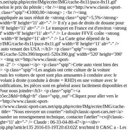
" title= "Nous envoyer un courrier">
info@classic-sport-cars.net
</a>
mander un renseignement technique, contacter l'atelier">
cv@classic-
ight='11' alt="-" /> Claude : 06-33-04-80-47</p></div>
spip.php?article135
2016-03-19T20:43:02Z
text/html
fr
C&SC
a - Les