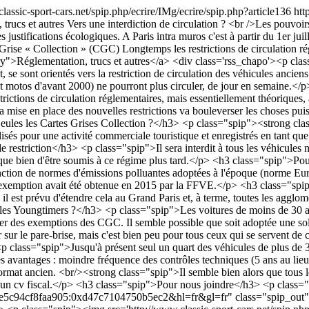
lassic-sport-cars.net/spip.php/ecrire/IMg/ecrire/spip.php?article136
htt
trucs et autres
Vers une interdiction de circulation ? <br />Les pouvoirs
 justifications écologiques. A Paris intra muros c'est à partir du 1er ju
 Grise « Collection » (CGC) Longtemps les restrictions de circulation ré
ory">Réglementation, trucs et autres</a>
<div class='rss_chapo'><p clas
se sont orientés vers la restriction de circulation des véhicules anciens
 (et motos d'avant 2000) ne pourront plus circuler, de jour en semaine.<
ctions de circulation réglementaires, mais essentiellement théoriques
La mise en place des nouvelles restrictions va bouleverser les choses pu
>Seules les Cartes Grises Collection ?</h3> <p class="spip"><strong c
lisés pour une activité commerciale touristique et enregistrés en tant qu
e restriction</h3> <p class="spip">Il sera interdit à tous les véhicule
isque bien d'être soumis à ce régime plus tard.</p> <h3 class="spip">P
nction de normes d'émissions polluantes adoptées à l'époque (norme Euro
 l'exemption avait été obtenue en 2015 par la FFVE.</p> <h3 class="spi
l est prévu d'étendre cela au Grand Paris et, à terme, toutes les agglo
les Youngtimers ?</h3> <p class="spip">Les voitures de moins de 30 an
cier des exemptions des CGC. Il semble possible que soit adoptée une so
 sur le pare-brise, mais c'est bien peu pour tous ceux qui se servent d
p class="spip">Jusqu'à présent seul un quart des véhicules de plus de 
s avantages : moindre fréquence des contrôles techniques (5 ans au lieu
ormat ancien. <br/><strong class="spip">Il semble bien alors que tous l
re d'un cv fiscal.</p> <h3 class="spip">Pour nous joindre</h3> <p cla
cf8faa905:0xd47c7104750b5ec2&hl=fr&gl=fr" class="spip_out">Cliq