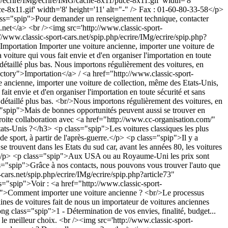
/ecrire/IMg/ecrire/IMG/cache-8x11/puce-8x11.gif' width='8'
e-8x11.gif' width='8' height='11' alt="-" /> Fax : 01-60-80-33-58</p>
ss="spip">Pour demander un renseignement technique, contacter
.net
</a> <br /><img src='http://www.classic-sport-
://www.classic-sport-cars.net/spip.php/ecrire/IMg/ecrire/spip.php?
Importation
Importer une voiture ancienne, importer une voiture de
a voiture qui vous fait envie et d'en organiser l'importation en toute
 détaillé plus bas. Nous importons régulièrement des voitures, en
rectory">Importation</a> / <a href="http://www.classic-sport-
pip">4 - Sécurisation de l'achat</strong></p> <p class="spip">Une fois l'état de la voiture vérifié et la négociation bouclée, en clair une fois qu'un accord a été trouvé entre le vendeur et vous, nous prenons toutes les assurances pour que cette importation se déroule sans accroc.</p> <p class="spip">En particulier nous nous assurons que : <br /><img src='http://www.classic-sport-cars.net/spip.php/ecrire/IMg/ecrire/IMG/cache-8x11/puce-8x11.gif' width='8' height='11' alt="-" /> La voiture existe bien, <br /><img src='http://www.classic-sport-cars.net/spip.php/ecrire/IMg/ecrire/IMG/cache-8x11/puce-8x11.gif' width='8' height='11' alt="-" /> Qu'elle appartient bien à celui qui la vend, <br /><img src='http://www.classic-sport-cars.net/spip.php/ecrire/IMg/ecrire/IMG/cache-8x11/puce-8x11.gif' width='8' height='11' alt="-" /> Qu'elle a bien ses papiers nécessaires à son importation et à son immatriculation en France, <br /><img src='http://www.classic-sport-cars.net/spip.php/ecrire/IMg/ecrire/IMG/cache-8x11/puce-8x11.gif' width='8' height='11' alt="-" /> Qu'elle est libre de toute hypothèque (équivalent du "non-gage"), <br /><img src='http://www.classic-sport-cars.net/spip.php/ecrire/IMg/ecrire/IMG/cache-8x11/puce-8x11.gif' width='8' height='11' alt="-" /> Que le paiement se déroule sans ennui. Cela nécessite en général un dépôt de garantie (deposit en anglais) et le paiement du solde (balance en anglais) par un virement bancaire. Ce mode de paiement donne la meilleure sécurité à la fois pour le vendeur et pour l'acheteur. <br/> <br/> <strong class="spip">5 - Organisation du transport</strong></p> <p class="spip">Nous avons des transporteurs habituels ce qui nous permet d'organiser facilement les transports (terrestre et maritime) et de bénéficier des meilleurs tarifs possibles.</p> <p class="spip">La voiture voyage, en règle générale, en conteneur fermé partagé ce qui est un peu plus cher, mais bien plus sûr qu'un chargement direct, surtout pour une voiture ancienne. <br/>Le conteneur est impératif pour un cabriolet. <br/>Le trajet maritime dure trois à quatre semaines. <br/>Le transport est formalisé par l'établissement d'un connaissement (bill of lading) qui donne les dates estimées de départ et d'arrivée du navire. <br/> <br/> <strong class="spip">6 - Formalités portuaires et de dédouanement</strong></p> <p class="spip">L'arrivée du conteneur au port s'accompagne d'un certain nombre d'actions et frais, tels que : <br /><img src='http://www.classic-sport-cars.net/spip.php/ecrire/IMg/ecrire/IMG/cache-8x11/puce-8x11.gif' width='8' height='11' alt="-" /> Manutention du conteneur, <br /><img src='http://www.classic-sport-cars.net/spip.php/ecrire/IMg/ecrire/IMG/cache-8x11/puce-8x11.gif' width='8' height='11' alt="-" /> Dépotage de la voiture, <br /><img src='http://www.classic-sport-cars.net/spip.php/ecrire/IMg/ecrire/IMG/cache-8x11/puce-8x11.gif' width='8' height='11' alt="-" /> TVA, <br /><img src='http://www.classic-sport-cars.net/spip.php/ecrire/IMg/ecrire/IMG/cache-8x11/puce-8x11.gif' width='8' height='11' alt="-" /> Frais portuaires divers.</p> <p class="spip"><strong class="spip">Nous nous chargeons de ces formalités et du dédouanement.</strong> <br/> <br/> <strong class="spip">7 - Transport en France / Restauration</strong></p> <p class="spip">La voiture dédouanée il est rarement possible de la récupérer et de partir avec elle directement. <br/> Il est en général plus simple, plus réglementaire et plus sûr de faire transporter l'auto dans nos locaux où elle est vérifiée et contrôlée.</p> <p class="spip"><strong class="spip">Faire le point</strong> Nous faisons le point avec vous, habituellement dans nos locaux, sur ce qu'il est souhaitable ou nécessaire de faire pour "sortir" la voiture : simple remise à la route ou restauration totale...</p> <p class="spip"><strong class="spip">Préparer l'immatriculation</strong> <br /><img src='http://www.classic-sport-cars.net/spip.php/ecrire/IMg/ecrire/IMG/cache-8x11/puce-8x11.gif' width='8' height='11' alt="-" /> Constitution du dossier <strong class="spip">FFVE</strong> (Fédération Française des Voitures d'Epoque). <br /><img src='http://www.classic-sport-cars.net/spip.php/ecrire/IMg/ecrire/IMG/cache-8x11/puce-8x11.gif' width='8' height='11' alt="-" /> Passage du Contrôle Technique.</p> <p class="spip"><strong class="spip">Le passage aux "Mines"</strong> <br/ > <br /><img src='http://www.classic-sport-cars.net/spip.php/ecrire/IMg/ecrire/IMG/cache-8x11/puce-8x11.gif' width='8' height='11' alt="-" /> <strong class="spip">Il n'est pas nécessaire pour une voiture venant de l'Union Européenne</strong> et homologuée en France.</p> <p class="spip"><img src='http://www.classic-sport-cars.net/spip.php/ecrire/IMg/ecrire/IMG/cache-8x11/puce-8x11.gif' width='8' height='11' alt="-" /> <strong class="spip">Il n'est pas nécessaire, non plus</strong>, pour une voiture de construction européenne d'avant 1968 en provenance des USA. Les voitures vendues outre Atlantique avant cette date étaient strictement identiques aux voitures européennes. C'est pour les voitures plus récentes que certaines modifications peuvent être nécessaires ou obligatoires.</p> <h3 class="spip">Cas particulier d'un rapatriement</h3> <p class="spip">Si vous habitiez à l'étranger et q