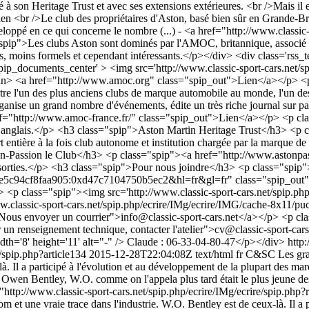
 son Heritage Trust et avec ses extensions extérieures. <br />Mais il e
br />Le club des propriétaires d'Aston, basé bien sûr en Grande-Breta
oppé en ce qui concerne le nombre (...) - <a href="http://www.classic-
spip">Les clubs Aston sont dominés par l'AMOC, britannique, associé à 
ants, moins formels et cependant intéressants.</p></div> <div class=
ip_documents_center' > <img src='http://www.classic-sport-cars.net
> <a href="http://www.amoc.org" class="spip_out">Lien</a></p> <p cl
être l'un des plus anciens clubs de marque automobile au monde, l'un d
nise un grand nombre d'événements, édite un très riche journal sur pap
http://www.amoc-france.fr/" class="spip_out">Lien</a></p> <p class
club anglais.</p> <h3 class="spip">Aston Martin Heritage Trust</h3> <
ntière à la fois club autonome et institution chargée par la marque d
ton-Passion le Club</h3> <p class="spip"><a href="http://www.aston
n de sorties.</p> <h3 class="spip">Pour nous joindre</h3> <p class="s
cf8faa905:0xd47c7104750b5ec2&hl=fr&gl=fr" class="spip_out">Cliq
p class="spip"><img src='http://www.classic-sport-cars.net/spip.php
ww.classic-sport-cars.net/spip.php/ecrire/IMg/ecrire/IMG/cache-8x11/puc
 "Nous envoyer un courrier">
info@classic-sport-cars.net
</a></p> <p cla
 un renseignement technique, contacter l'atelier">
cv@classic-sport-cars
idth='8' height='11' alt="-" /> Claude : 06-33-04-80-47</p></div>
http
e/spip.php?article134
2015-12-28T22:04:08Z
text/html
fr
C&SC
Les gr
-là. Il a participé à l'évolution et au développement de la plupart des 
 Owen Bentley, W.O. comme on l'appela plus tard était le plus jeune des
f="http://www.classic-sport-cars.net/spip.php/ecrire/IMg/ecrire/spip.ph
om à Aston Martin) et établit pas mal de records à Brooklands. Les conséquences étaient « tout à fait remarquables » comme le dit Horace, le responsable des ventes. <br/>En 1913, lors d'une visite aux usines DFP à Courbevoie, près de Paris, il voit un presse-papier en aluminium en forme de piston et imagine que des pistons en alliage d'aluminium (12% de cuivre et 88% d'aluminium) amélioreraient les performances. Il n'y eut pas loin de l'idée à la réalisation ce qui améliora largement la 12/15 hp puis le modèle course 12/40 de 1914. Cette même année, WO prit la 6ème place du TT contre des voitures de bien plus forte cylindrée.</p> <h3 class="spip">Le moteur aero BR2</h3> <p class="spip">Pendant la première guerre mondiale, le lieutenant (puis capitaine) WO Bentley (officier de réserve de la Royal Navy) fut rapidement versé chez <strong class="spip">Rolls-Royce</strong> à Derby, en raison de ses capacités et grâce à quelques relations puis il passa chez <strong class="spip">Sunbeam</strong> où il fit la démonstration de ses pistons en alu et les proposa pour les moteurs d'avion. <br/>Gwynnes, les concessionnaires anglais pour le moteur rotatif Clerget qui manquait de fiabilité et de puissance eurent aussi la visite de WO. Là aussi il proposa un certain nombre de modifications, y compris l'utilisation d'un cylindre d'aluminium rétréci sur une chemise de fonte pour améliorer le refroidissement. Mais ils n'acceptèrent pas les propositions de WO et il eut l'autorisation de monter un atelier expérimental dans les usines Humber à Coventry. <br/>Son moteur d'avion rotatif BR1 (Bentley Rotary 1), puis le BR2 de 250 cv, tous deux construits avec des amis chez Humber se révélèrent parmi les meilleurs du moment. Le BR2 continua sa carrière dans la RAF en débordant largement dans les années 20 sur les avions Sopwith.</p> <p class="spip">WO fut démobilisé avec le MBE une prime de £1000, puis il eut une prime exceptionnelle de £8000 (des sommes considérables à l'époque où le salaire moyen était d'un peu plus de £6,00 par mois) de la commission des inventeurs en reconnaissance de son apport à la motorisation des avions.</p> <h3 class="spip">Les débuts de Bentley - 1919</h3> <p class="spip">Peu après l'armistice de 1918, WO Bentley et un groupe comprenant Frank Burgess (un ancien de Humber) et Harry Varley (de Vauxhall) décidèrnet de concevoir une voiture de sport sous le nom de Bentley. La conception quatre soupapes par cylindre revient au colonel Clive Gallop. La création de « Bentley Motors Ltd » avec son frère HM date de 1919.</p> <p class="spip"><strong class="spip">De 1919 à 1931 WO créa des voitures qui devinrent légendaires et sont toujours recherchées pour leurs qualités intrinsèques techniques, sportives puis de luxe.</strong></p> <h3 class="spip">Les années 20</h3> <p class="spip"><strong class="spip">Septembre 1919</strong> et en quelques mois WO et sa petite équipe furent capables de faire tourner leur premier moteur de <strong class="spip">3 litres</strong> dans une petite écurie près de Baker Street à Londres (à deux rues de la maison de Sherlock Holmes). Ce moteur était très en avance sur son temps : quatre cylindres, arbre à cames en tête, quatre soupapes par cylindre, double allumage par le biais de deux magnétos. <br/>La première voiture au châssis créé par Frank Burgess, était testée en janvier 1920. L'année <strong class="spip">1920</stron