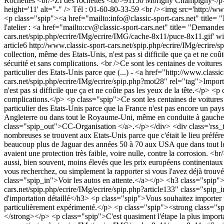
Rochettes <br/>ZI des rochettes <br/>91150 Morigny Champigny</p> <
height='11' alt="-" /> Tél : 01-60-80-33-59 <br /><img src='http://w
<p class="spip"><a href="mailto:
info@classic-sport-cars.net
" title=
l'atelier : <a href="mailto:
cv@classic-sport-cars.net
" title= "Demander
cars.net/spip.php/ecrire/IMg/ecrire/IMG/cache-8x11/puce-8x11.gif' w
article6
http://www.classic-sport-cars.net/spip.php/ecrire/IMg/ecrire/s
collection, même des Etats-Unis, n'est pas si difficile que ça et ne coût
sécurité et sans complications. <br />Ce sont les centaines de voitures
particulier des Etats-Unis parce que (...) - <a href="http://www.class
cars.net/spip.php/ecrire/IMg/ecrire/spip.php?mot28" rel="tag">Impor