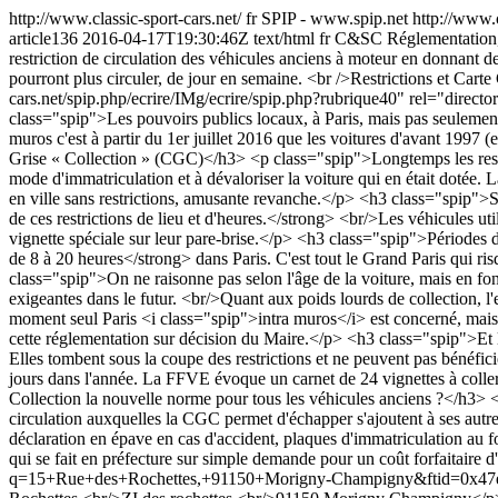
http://www.classic-sport-cars.net/
fr
SPIP - www.spip.net
http://www.c
article136
2016-04-17T19:30:46Z
text/html
fr
C&SC
Réglementation, 
restriction de circulation des véhicules anciens à moteur en donnant des
pourront plus circuler, de jour en semaine. <br />Restrictions et Carte
cars.net/spip.php/ecrire/IMg/ecrire/spip.php?rubrique40" rel="direct
class="spip">Les pouvoirs publics locaux, à Paris, mais pas seulement, 
muros c'est à partir du 1er juillet 2016 que les voitures d'avant 1997
Grise « Collection » (CGC)</h3> <p class="spip">Longtemps les restri
mode d'immatriculation et à dévaloriser la voiture qui en était dotée. 
en ville sans restrictions, amusante revanche.</p> <h3 class="spip"
de ces restrictions de lieu et d'heures.</strong> <br/>Les véhicules uti
vignette spéciale sur leur pare-brise.</p> <h3 class="spip">Périodes d
de 8 à 20 heures</strong> dans Paris. C'est tout le Grand Paris qui r
class="spip">On ne raisonne pas selon l'âge de la voiture, mais en fo
exigeantes dans le futur. <br/>Quant aux poids lourds de collection,
moment seul Paris <i class="spip">intra muros</i> est concerné, mais i
cette réglementation sur décision du Maire.</p> <h3 class="spip">Et 
Elles tombent sous la coupe des restrictions et ne peuvent pas bénéfi
jours dans l'année. La FFVE évoque un carnet de 24 vignettes à coller
Collection la nouvelle norme pour tous les véhicules anciens ?</h3> <
circulation auxquelles la CGC permet d'échapper s'ajoutent à ses autre
déclaration en épave en cas d'accident, plaques d'immatriculation au f
qui se fait en préfecture sur simple demande pour un coût forfaitai
q=15+Rue+des+Rochettes,+91150+Morigny-Champigny&ftid=0x47e5c94