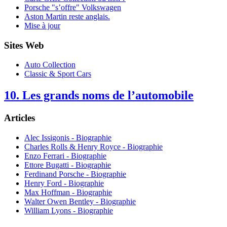
Porsche "s’offre" Volkswagen
Aston Martin reste anglais.
Mise à jour
Sites Web
Auto Collection
Classic & Sport Cars
10. Les grands noms de l’automobile
Articles
Alec Issigonis - Biographie
Charles Rolls & Henry Royce - Biographie
Enzo Ferrari - Biographie
Ettore Bugatti - Biographie
Ferdinand Porsche - Biographie
Henry Ford - Biographie
Max Hoffman - Biographie
Walter Owen Bentley - Biographie
William Lyons - Biographie