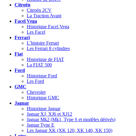
Citroën
Citroën 2CV
La Traction Avant
Facel Vega
Historique Facel Vega
Les Facel
Ferrari
L’histoire Ferrari
Les Ferrari 8 cylindres
Fiat
Historique de FIAT
La FIAT 500
Ford
Historique Ford
Les Ford
GMC
Chevrolet
Historique GMC
Jaguar
Historique Jaguar
Jaguar XJ, XJ6 et XJ12
Jaguar Mk2 (Mk1, Type S et modèles dérivés)
Jaguar Type E
Les Jaguar XK (XK 120, XK 140, XK 150)
Lotus