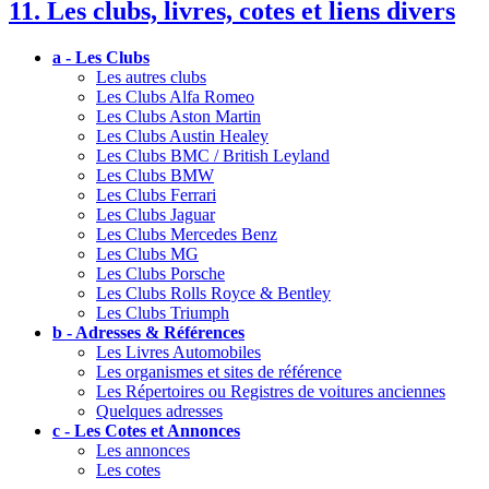
11. Les clubs, livres, cotes et liens divers
a - Les Clubs
Les autres clubs
Les Clubs Alfa Romeo
Les Clubs Aston Martin
Les Clubs Austin Healey
Les Clubs BMC / British Leyland
Les Clubs BMW
Les Clubs Ferrari
Les Clubs Jaguar
Les Clubs Mercedes Benz
Les Clubs MG
Les Clubs Porsche
Les Clubs Rolls Royce & Bentley
Les Clubs Triumph
b - Adresses & Références
Les Livres Automobiles
Les organismes et sites de référence
Les Répertoires ou Registres de voitures anciennes
Quelques adresses
c - Les Cotes et Annonces
Les annonces
Les cotes