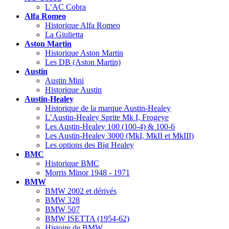
L’AC Cobra
Alfa Romeo
Historique Alfa Romeo
La Giulietta
Aston Martin
Historique Aston Martin
Les DB (Aston Martin)
Austin
Austin Mini
Historique Austin
Austin-Healey
Historique de la marque Austin-Healey
L’Austin-Healey Sprite Mk I, Frogeye
Les Austin-Healey 100 (100-4) & 100-6
Les Austin-Healey 3000 (MkI, MkII et MkIII)
Les options des Big Healey
BMC
Historique BMC
Morris Minor 1948 - 1971
BMW
BMW 2002 et dérivés
BMW 328
BMW 507
BMW ISETTA (1954-62)
Histoire de BMW