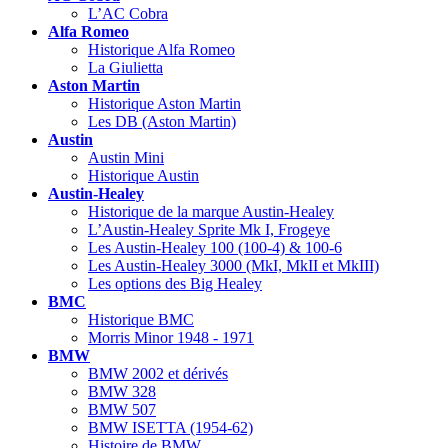
L’AC Cobra
Alfa Romeo
Historique Alfa Romeo
La Giulietta
Aston Martin
Historique Aston Martin
Les DB (Aston Martin)
Austin
Austin Mini
Historique Austin
Austin-Healey
Historique de la marque Austin-Healey
L’Austin-Healey Sprite Mk I, Frogeye
Les Austin-Healey 100 (100-4) & 100-6
Les Austin-Healey 3000 (MkI, MkII et MkIII)
Les options des Big Healey
BMC
Historique BMC
Morris Minor 1948 - 1971
BMW
BMW 2002 et dérivés
BMW 328
BMW 507
BMW ISETTA (1954-62)
Histoire de BMW