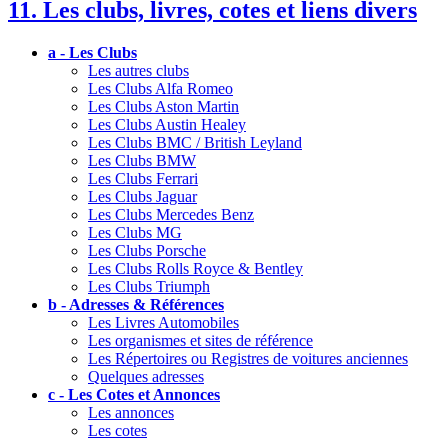
11. Les clubs, livres, cotes et liens divers
a - Les Clubs
Les autres clubs
Les Clubs Alfa Romeo
Les Clubs Aston Martin
Les Clubs Austin Healey
Les Clubs BMC / British Leyland
Les Clubs BMW
Les Clubs Ferrari
Les Clubs Jaguar
Les Clubs Mercedes Benz
Les Clubs MG
Les Clubs Porsche
Les Clubs Rolls Royce & Bentley
Les Clubs Triumph
b - Adresses & Références
Les Livres Automobiles
Les organismes et sites de référence
Les Répertoires ou Registres de voitures anciennes
Quelques adresses
c - Les Cotes et Annonces
Les annonces
Les cotes