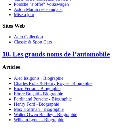
Porsche "s’offre" Volkswagen
Aston Martin reste anglais.
Mise à jour
Sites Web
Auto Collection
Classic & Sport Cars
10. Les grands noms de l’automobile
Articles
Alec Issigonis - Biographie
Charles Rolls & Henry Royce - Biographie
Enzo Ferrari - Biographie
Ettore Bugatti - Biographie
Ferdinand Porsche - Biographie
Henry Ford - Biographie
Max Hoffman - Biographie
Walter Owen Bentley - Biographie
William Lyons - Biographie