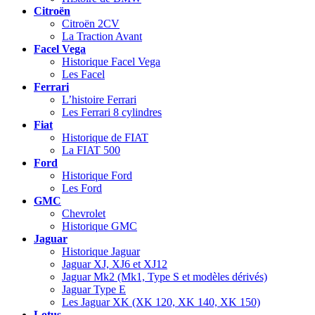
Citroën
Citroën 2CV
La Traction Avant
Facel Vega
Historique Facel Vega
Les Facel
Ferrari
L’histoire Ferrari
Les Ferrari 8 cylindres
Fiat
Historique de FIAT
La FIAT 500
Ford
Historique Ford
Les Ford
GMC
Chevrolet
Historique GMC
Jaguar
Historique Jaguar
Jaguar XJ, XJ6 et XJ12
Jaguar Mk2 (Mk1, Type S et modèles dérivés)
Jaguar Type E
Les Jaguar XK (XK 120, XK 140, XK 150)
Lotus