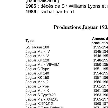
(nationalisation)
1985
: décès de Sir Williams Lyons et r
1989
: rachat par Ford
Productions Jaguar 193
Années d
Type
producti
SS Jaguar 100
1935-19
Jaguar Mark IV
1945-19
Jaguar Mark V
1948-19
Jaguar XK 120
1948-19
Jaguar Mark VII/VIIM
1950-19
Jaguar C-Type
1951-19
Jaguar XK 140
1954-19
Jaguar XK 150
1957-19
Jaguar Mark 2
1960-19
Jaguar E-Type
1961-19
Jaguar Mark X
1961-19
Jaguar S-Type/420
1963-19
Jaguar Mark X/420G
1965-19
Jaguar XJ6/XJ12
1969-19
Jaguar E-Type Series III
1971-19