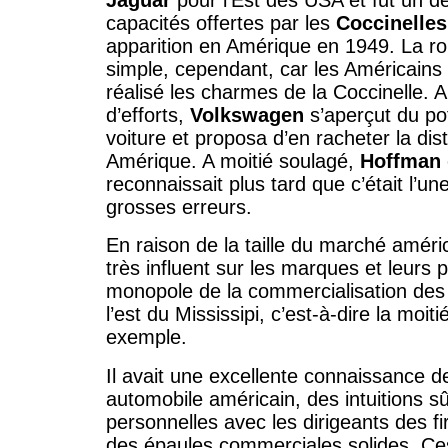
Jaguar
pour l’Est des USA et fut un de
capacités offertes par les
Coccinelle
apparition en Amérique en 1949. La rou
simple, cependant, car les Américains
réalisé les charmes de la Coccinelle. 
d’efforts,
Volkswagen
s’aperçut du pot
voiture et proposa d’en racheter la dist
Amérique. A moitié soulagé,
Hoffman
reconnaissait plus tard que c’était l’u
grosses erreurs.
En raison de la taille du marché améri
très influent sur les marques et leurs pr
monopole de la commercialisation de
l’est du Mississipi, c’est-à-dire la moit
exemple.
Il avait une excellente connaissance 
automobile américain, des intuitions sû
personnelles avec les dirigeants des 
des épaules commerciales solides. Ces