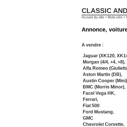
CLASSIC AN
Accueil du site
> Mots-clés > M
Annonce, voiture
A vendre :
Jaguar (XK120, XK140
Morgan (4/4, +4, +8),
Alfa Romeo (Giulietta
Aston Martin (DB),
Austin Cooper (Mini)
BMC (Morris Minor),
Facel Vega HK,
Ferrari,
Fiat 500
Ford Mustang,
GMC
Chevrolet Corvette,