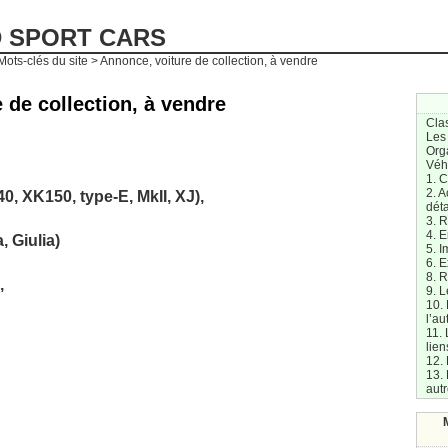
D SPORT CARS
ots-clés du site > Annonce, voiture de collection, à vendre
 de collection, à vendre
Cla
Les
Org
Véh
1. 
2. A
, XK150, type-E, MkII, XJ),
dét
3. R
4. E
, Giulia)
5. I
6. E
8. 
,
9. L
10.
l’au
11. 
lien
12. 
13. 
aut