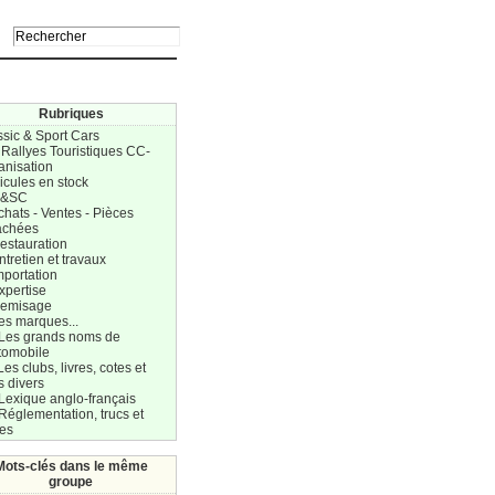
Rubriques
ssic & Sport Cars
 Rallyes Touristiques CC-
anisation
icules en stock
C&SC
chats - Ventes - Pièces
achées
estauration
ntretien et travaux
mportation
xpertise
Remisage
es marques...
 Les grands noms de
tomobile
Les clubs, livres, cotes et
s divers
Lexique anglo-français
Réglementation, trucs et
res
Mots-clés dans le même
groupe