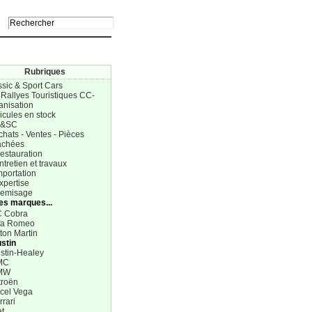
Rubriques
ssic & Sport Cars
 Rallyes Touristiques CC-
anisation
icules en stock
C&SC
chats - Ventes - Pièces
achées
estauration
ntretien et travaux
mportation
xpertise
Remisage
Les marques...
 Cobra
fa Romeo
ton Martin
stin
stin-Healey
MC
MW
troën
cel Vega
rrari
at