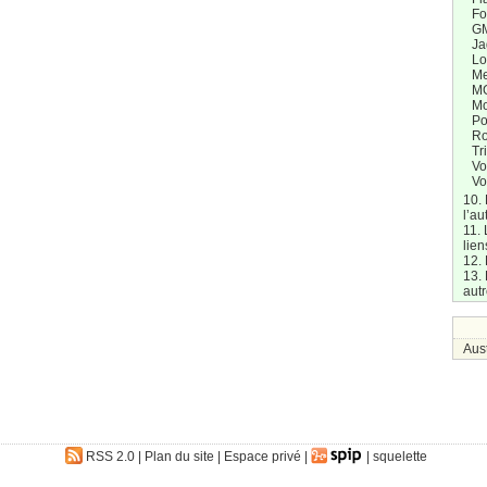
Fo
G
Ja
Lo
Me
M
M
Po
Ro
Tr
Vo
Vo
10.
l’au
11. 
lien
12. 
13. 
aut
Aus
RSS 2.0
|
Plan du site
|
Espace privé
|
|
squelette