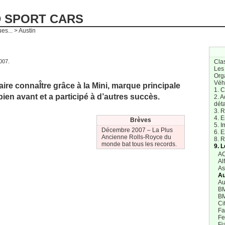
D SPORT CARS
es...
> Austin
2007.
Cla
Les
Org
Véh
faire connaÎtre grâce à la Mini, marque principale
1. 
bien avant et a participé à d’autres succès.
2. A
dét
3. R
4. E
Brèves
5. I
Décembre 2007 –
La Plus
6. E
Ancienne Rolls-Royce du
8. 
monde bat tous les records.
9. 
AC
Al
As
Au
Au
B
B
Ci
Fa
Fe
Fi