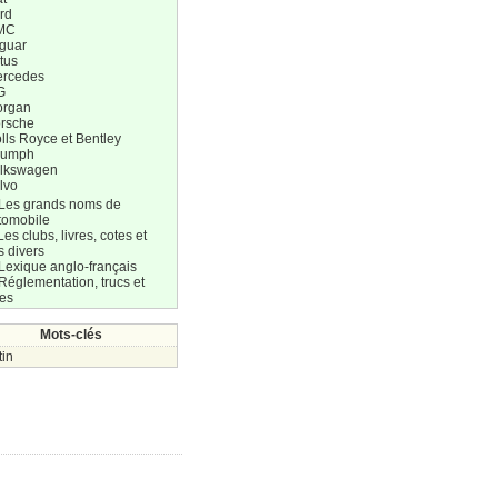
rd
MC
guar
tus
rcedes
G
organ
rsche
lls Royce et Bentley
iumph
lkswagen
lvo
 Les grands noms de
tomobile
Les clubs, livres, cotes et
s divers
Lexique anglo-français
Réglementation, trucs et
res
Mots-clés
tin