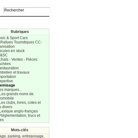
Rubriques
ssic & Sport Cars
 Rallyes Touristiques CC-
anisation
icules en stock
C&SC
chats - Ventes - Pièces
achées
estauration
ntretien et travaux
mportation
xpertise
Remisage
es marques...
 Les grands noms de
tomobile
Les clubs, livres, cotes et
s divers
Lexique anglo-français
Réglementation, trucs et
res
Mots-clés
age, parking, entreposage,