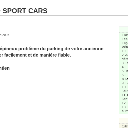
D SPORT CARS
e
e 2007.
Cla
Les
Org
Véh
épineux problème du parking de votre ancienne
1. 
r facilement et de manière fiable.
2. A
dét
3. R
4. E
ntien
5. I
6. E
8. 
9. L
10.
l’au
11. 
lien
12. 
13. 
aut
Gar