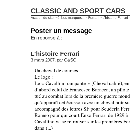
CLASSIC AND SPORT CARS
Accueil du site
>
9. Les marques...
>
Ferrari
>
L’histoire Ferrari
>
Poster un message
En réponse à :
L’histoire Ferrari
3 mars 2007, par
C&SC
Un cheval de courses
Le logo :
Le « Cavallino rampante » (Cheval cabré), emb
d’abord celui de Francesco Baracca, un pilote 
tué au combat lors de la première guerre mond
qu’apparaît cet écusson avec un cheval noir su
accompagné des lettres SF pour Scuderia Ferra
Romeo pour qui court Enzo Ferrari de 1929 à 
Cavallino va se retrouver sur les premières Fer
dans (...)