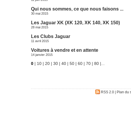
Qui nous sommes, ce que nous faisons ...
30 mai 2015
Les Jaguar XK (XK 120, XK 140, XK 150)
28 mai 2015
Les Clubs Jaguar
11 avril 2015
Voitures à vendre et en attente
14 janvier 2015
0
|
10
|
20
|
30
|
40
|
50
|
60
|
70
|
80
|
...
RSS 2.0
|
Plan du s