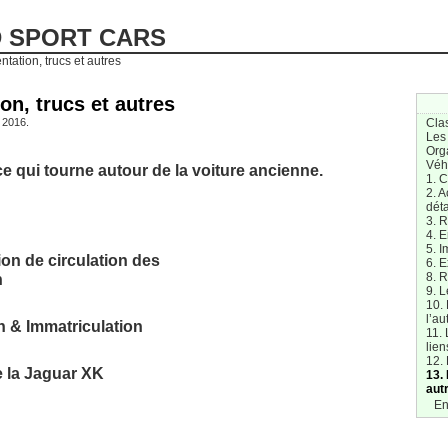
D SPORT CARS
tation, trucs et autres
on, trucs et autres
 2016.
Cla
Les
Org
Véh
 ce qui tourne autour de la voiture ancienne.
1. 
2. A
dét
3. R
4. E
5. I
tion de circulation des
6. E
n
8. 
9. L
10.
l’au
n & Immatriculation
11. 
lien
12. 
e la Jaguar XK
13.
aut
En