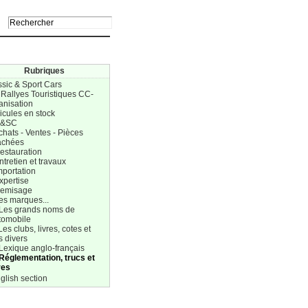
Rubriques
ssic & Sport Cars
 Rallyes Touristiques CC-
anisation
icules en stock
C&SC
chats - Ventes - Pièces
achées
estauration
ntretien et travaux
mportation
xpertise
Remisage
es marques...
 Les grands noms de
tomobile
Les clubs, livres, cotes et
s divers
Lexique anglo-français
 Réglementation, trucs et
res
glish section