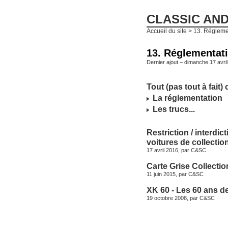
CLASSIC AN
Accueil du site
> 13. Réglemen
13. Réglementati
Dernier ajout – dimanche 17 avril
Tout (pas tout à fait)
La réglementation
Les trucs...
Restriction / interdic
voitures de collectio
17 avril 2016, par
C&SC
Carte Grise Collectio
11 juin 2015, par
C&SC
XK 60 - Les 60 ans d
19 octobre 2008, par
C&SC