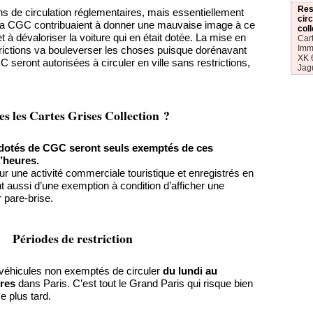
Rest
ns de circulation réglementaires, mais essentiellement
circ
 la CGC contribuaient à donner une mauvaise image à ce
coll
 à dévaloriser la voiture qui en était dotée. La mise en
Cart
Imma
rictions va bouleverser les choses puisque dorénavant
XK 6
 seront autorisées à circuler en ville sans restrictions,
Jag
es les Cartes Grises Collection ?
 dotés de CGC seront seuls exemptés de ces
d’heures.
ur une activité commerciale touristique et enregistrés en
nt aussi d’une exemption à condition d’afficher une
r pare-brise.
Périodes de restriction
es véhicules non exemptés de circuler
du lundi au
ures
dans Paris. C’est tout le Grand Paris qui risque bien
e plus tard.