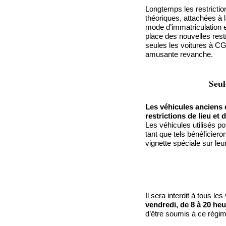
Longtemps les restrictio
théoriques, attachées à
mode d’immatriculation et
place des nouvelles rest
seules les voitures à CGC
amusante revanche.
Seul
Les véhicules anciens
restrictions de lieu et 
Les véhicules utilisés po
tant que tels bénéficiero
vignette spéciale sur leu
Il sera interdit à tous l
vendredi, de 8 à 20 he
d’être soumis à ce régim