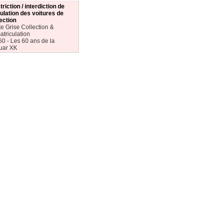
riction / interdiction de
ulation des voitures de
ection
e Grise Collection &
triculation
0 - Les 60 ans de la
uar XK