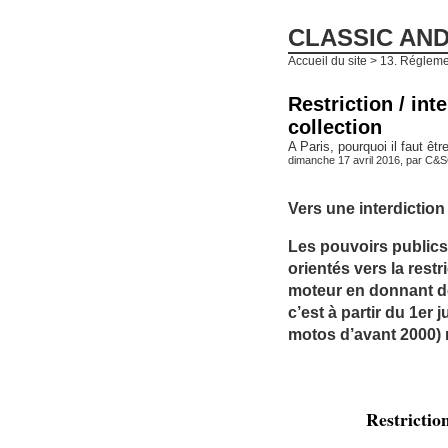
CLASSIC AN
Accueil du site
>
13. Réglemen
Restriction / int
collection
A Paris, pourquoi il faut êtr
dimanche 17 avril 2016, par
C&S
Vers une interdiction
Les pouvoirs publics
orientés vers la rest
moteur en donnant de
c’est à partir du 1er 
motos d’avant 2000) n
Restrictio