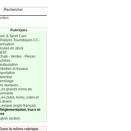
ection
Rubriques
ssic & Sport Cars
 Rallyes Touristiques CC-
anisation
icules en stock
C&SC
chats - Ventes - Pièces
achées
estauration
ntretien et travaux
mportation
xpertise
Remisage
es marques...
 Les grands noms de
tomobile
Les clubs, livres, cotes et
s divers
Lexique anglo-français
 Réglementation, trucs et
res
glish section
Dans la même rubrique