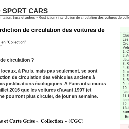
D SPORT CARS
tation, trucs et autres
> Restriction / interdiction de circulation des voitures de coll
erdiction de circulation des voitures de
Cla
Les
e en "Collection"
Org
C
Véh
1. 
2. A
 de circulation ?
dét
3. R
4. E
 locaux, à Paris, mais pas seulement, se sont
5. I
6. E
riction de circulation des véhicules anciens à
8. 
s justifications écologiques. A Paris intra muros
9. L
10.
juillet 2016 que les voitures d’avant 1997 (et
l’au
e pourront plus circuler, de jour en semaine.
11. 
lien
12. 
13.
aut
En
ns et Carte Grise « Collection » (CGC)