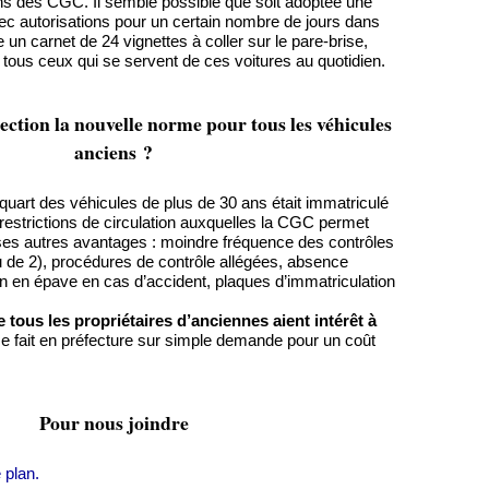
ns des CGC. Il semble possible que soit adoptée une
vec autorisations pour un certain nombre de jours dans
un carnet de 24 vignettes à coller sur le pare-brise,
 tous ceux qui se servent de ces voitures au quotidien.
ection la nouvelle norme pour tous les véhicules
anciens ?
quart des véhicules de plus de 30 ans était immatriculé
estrictions de circulation auxquelles la CGC permet
 ses autres avantages : moindre fréquence des contrôles
u de 2), procédures de contrôle allégées, absence
ion en épave en cas d’accident, plaques d’immatriculation
e tous les propriétaires d’anciennes aient intérêt à
e fait en préfecture sur simple demande pour un coût
Pour nous joindre
 plan.