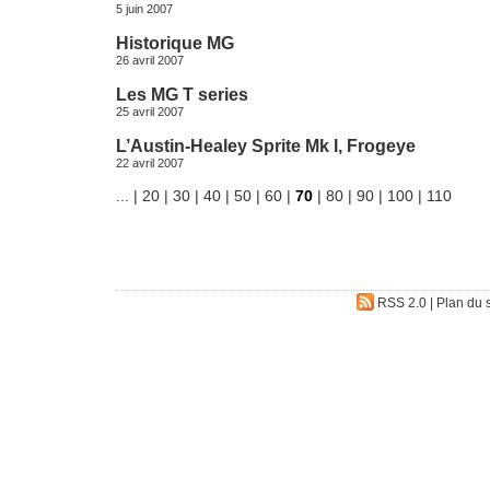
5 juin 2007
Historique MG
26 avril 2007
Les MG T series
25 avril 2007
L’Austin-Healey Sprite Mk I, Frogeye
22 avril 2007
...
|
20
|
30
|
40
|
50
|
60
|
70
|
80
|
90
|
100
|
110
RSS 2.0
|
Plan du s