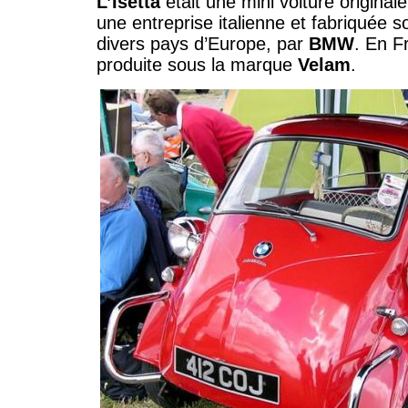
L’Isetta
était une mini voiture origina
une entreprise italienne et fabriquée 
divers pays d’Europe, par
BMW
. En Fr
produite sous la marque
Velam
.