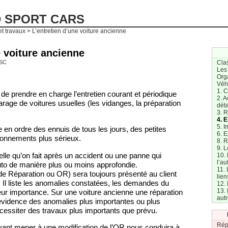
D SPORT CARS
et travaux
> L’entretien d’une voiture ancienne
e voiture ancienne
SC
Cla
Les
Org
Véh
1. 
 de prendre en charge l’entretien courant et périodique
2. A
age de voitures usuelles (les vidanges, la préparation
dét
3. R
4. E
5. I
en ordre des ennuis de tous les jours, des petites
6. E
onnements plus sérieux.
8. 
9. L
elle qu’on fait après un accident ou une panne qui
10.
l’au
auto de manière plus ou moins approfondie.
11. 
de Réparation ou OR) sera toujours présenté au client
lien
 Il liste les anomalies constatées, les demandes du
12. 
13. 
 leur importance. Sur une voiture ancienne une réparation
aut
 évidence des anomalies plus importantes ou plus
cessiter des travaux plus importants que prévu.
Rép
nt mener à une modification de l’OR nous conduira à