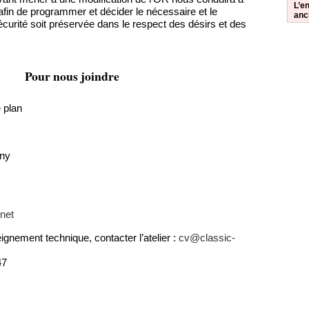
L’en
 afin de programmer et décider le nécessaire et le
anc
écurité soit préservée dans le respect des désirs et des
Pour nous joindre
e plan
ny
net
nement technique, contacter l’atelier :
cv@classic-
47