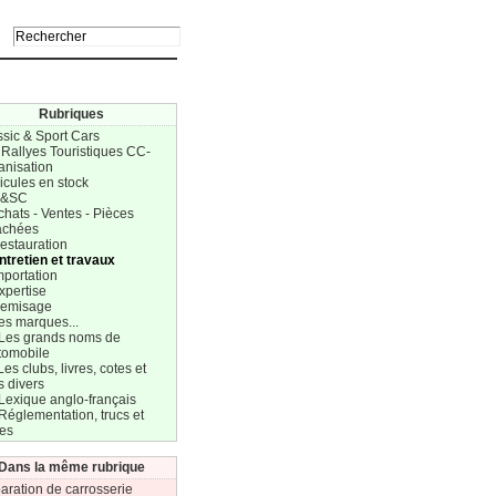
Rubriques
ssic & Sport Cars
 Rallyes Touristiques CC-
anisation
icules en stock
C&SC
chats - Ventes - Pièces
achées
estauration
ntretien et travaux
mportation
xpertise
Remisage
es marques...
 Les grands noms de
tomobile
Les clubs, livres, cotes et
s divers
Lexique anglo-français
Réglementation, trucs et
res
Dans la même rubrique
aration de carrosserie