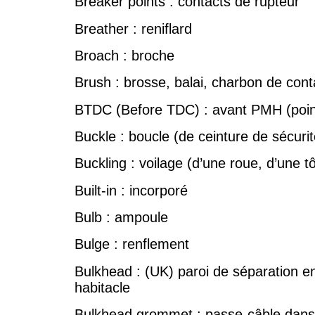
Breaker points : contacts de rupteur
Breather : reniflard
Broach : broche
Brush : brosse, balai, charbon de cont
BTDC (Before TDC) : avant PMH (poin
Buckle : boucle (de ceinture de sécurit
Buckling : voilage (d’une roue, d’une tô
Built-in : incorporé
Bulb : ampoule
Bulge : renflement
Bulkhead : (UK) paroi de séparation e
habitacle
Bulkhead grommet : passe-câble dans l