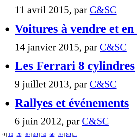
11 avril 2015, par
C&SC
Voitures à vendre et en
14 janvier 2015, par
C&SC
Les Ferrari 8 cylindres
9 juillet 2013, par
C&SC
Rallyes et événements
6 juin 2012, par
C&SC
0
|
10
|
20
|
30
|
40
|
50
|
60
|
70
|
80
|
...