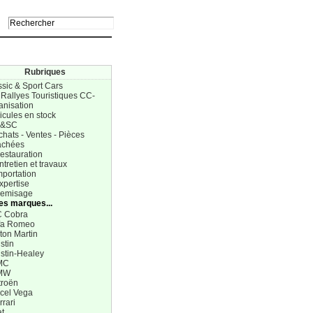
Rubriques
ssic & Sport Cars
 Rallyes Touristiques CC-
anisation
icules en stock
C&SC
chats - Ventes - Pièces
achées
estauration
ntretien et travaux
mportation
xpertise
Remisage
Les marques...
 Cobra
fa Romeo
ton Martin
stin
stin-Healey
MC
MW
troën
cel Vega
rrari
at