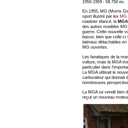
1955-1959 : 58.750 ex.
En 1955, MG (Morris Gar
sport illustré par les
MG 
roadster élancé, la
MGA
des autres modèles MG d
guerre. Cette nouvelle v
basse, bien que celle-c
latéraux détachables en
MG ouvertes.
Les fanatiques de la mar
voiture, mais la MGA tro
particulier dans l’impor
La MGA utilisait le no
carburateur qui donnait 
nombreuses perspective
La MGA se vendit bien da
reçut un nouveau moteur