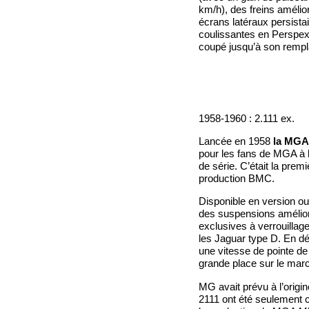
km/h), des freins amélio
écrans latéraux persista
coulissantes en Perspex
coupé jusqu’à son rempl
1958-1960 : 2.111 ex.
Lancée en 1958
la MGA
pour les fans de MGA à 
de série. C’était la prem
production BMC.
Disponible en version o
des suspensions amélior
exclusives à verrouillag
les Jaguar type D. En d
une vitesse de pointe de
grande place sur le march
MG avait prévu à l’orig
2111 ont été seulement co