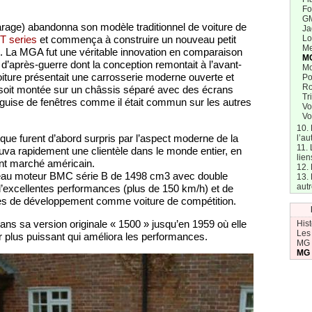
Fo
G
age) abandonna son modèle traditionnel de voiture de
Ja
T series
et commença à construire un nouveau petit
Lo
Me
. La MGA fut une véritable innovation en comparaison
M
’après-guerre dont la conception remontait à l’avant-
M
oiture présentait une carrosserie moderne ouverte et
Po
Ro
i soit montée sur un châssis séparé avec des écrans
Tr
 guise de fenêtres comme il était commun sur les autres
Vo
Vo
10.
que furent d’abord surpris par l’aspect moderne de la
l’au
11. 
uva rapidement une clientèle dans le monde entier, en
lien
tant marché américain.
12. 
uveau moteur BMC série B de 1498 cm3 avec double
13. 
aut
d’excellentes performances (plus de 150 km/h) et de
s de développement comme voiture de compétition.
ns sa version originale « 1500 » jusqu’en 1959 où elle
His
Les
 plus puissant qui améliora les performances.
MG
MG