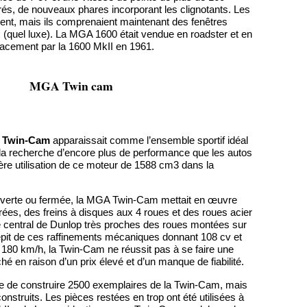
rés, de nouveaux phares incorporant les clignotants. Les
ient, mais ils comprenaient maintenant des fenêtres
 (quel luxe). La MGA 1600 était vendue en roadster et en
acement par la 1600 MkII en 1961.
MGA Twin cam
 Twin-Cam
apparaissait comme l’ensemble sportif idéal
la recherche d’encore plus de performance que les autos
ière utilisation de ce moteur de 1588 cm3 dans la
uverte ou fermée, la MGA Twin-Cam mettait en œuvre
ées, des freins à disques aux 4 roues et des roues acier
e central de Dunlop très proches des roues montées sur
épit de ces raffinements mécaniques donnant 108 cv et
 180 km/h, la Twin-Cam ne réussit pas à se faire une
é en raison d’un prix élevé et d’un manque de fiabilité.
ine de construire 2500 exemplaires de la Twin-Cam, mais
nstruits. Les pièces restées en trop ont été utilisées à