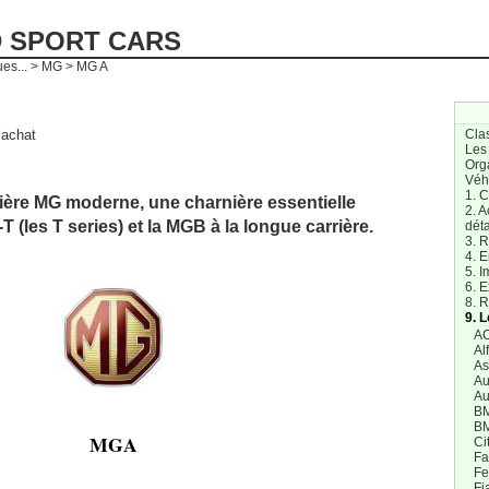
D SPORT CARS
es...
>
MG
> MG A
’achat
Cla
Les
Org
Véh
1. 
ière MG moderne, une charnière essentielle
2. A
T (les T series) et la MGB à la longue carrière.
dét
3. R
4. E
5. I
6. E
8. 
9. 
AC
Al
As
Au
Au
B
B
MGA
Ci
Fa
Fe
Fi