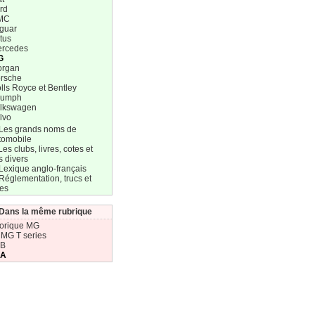
rd
MC
guar
tus
rcedes
G
organ
rsche
lls Royce et Bentley
iumph
lkswagen
lvo
 Les grands noms de
tomobile
Les clubs, livres, cotes et
s divers
Lexique anglo-français
Réglementation, trucs et
res
Dans la même rubrique
torique MG
 MG T series
 B
 A