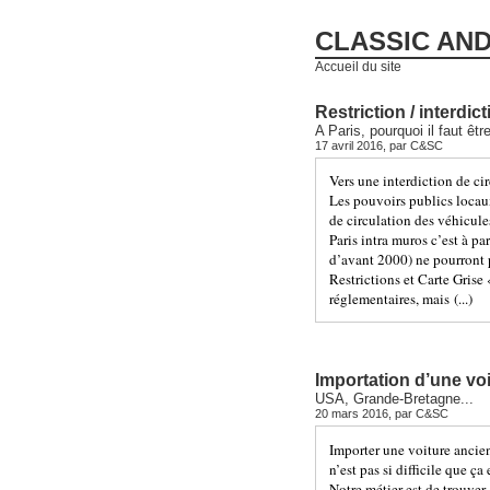
CLASSIC AN
Accueil du site
Restriction / interdic
A Paris, pourquoi il faut êtr
17 avril 2016, par
C&SC
Vers une interdiction de ci
Les pouvoirs publics locaux,
de circulation des véhicule
Paris intra muros c’est à pa
d’avant 2000) ne pourront p
Restrictions et Carte Grise
réglementaires, mais (...)
Importation d’une voi
USA, Grande-Bretagne...
20 mars 2016, par
C&SC
Importer une voiture ancie
n’est pas si difficile que ça
Notre métier est de trouver,