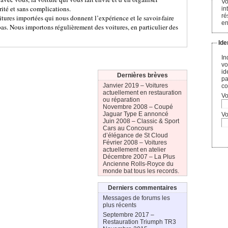
Vo
rité et sans complications.
in
ré
itures importées qui nous donnent l’expérience et le savoir-faire
en
bas. Nous importons régulièrement des voitures, en particulier des
Ide
In
vo
id
Dernières brèves
pa
Janvier 2019 –
Voitures
co
actuellement en restauration
Vo
ou réparation
Novembre 2008 –
Coupé
Jaguar Type E annoncé
Vo
Juin 2008 –
Classic & Sport
Cars au Concours
d’élégance de St Cloud
Février 2008 –
Voitures
actuellement en atelier
Décembre 2007 –
La Plus
Ancienne Rolls-Royce du
monde bat tous les records.
Derniers commentaires
Messages de forums les
plus récents
Septembre 2017 –
Restauration Triumph TR3