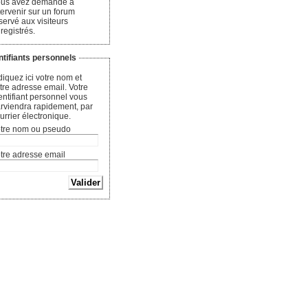
us avez demandé à
tervenir sur un forum
servé aux visiteurs
registrés.
ntifiants personnels
diquez ici votre nom et
tre adresse email. Votre
entifiant personnel vous
rviendra rapidement, par
urrier électronique.
tre nom ou pseudo
tre adresse email