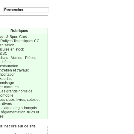
Rubriques
ssic & Sport Cars
 Rallyes Touristiques CC-
anisation
icules en stock
C&SC
chats - Ventes - Pièces
achées
estauration
ntretien et travaux
mportation
xpertise
Remisage
es marques...
 Les grands noms de
tomobile
Les clubs, livres, cotes et
s divers
Lexique anglo-français
Réglementation, trucs et
res
s inscrire sur ce site