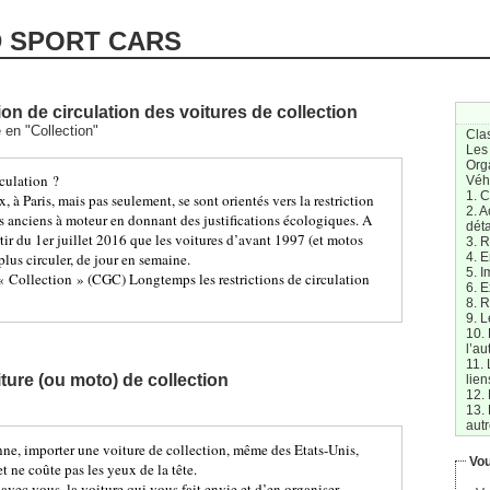
D SPORT CARS
tion de circulation des voitures de collection
e en "Collection"
Cla
Les
Org
rculation ?
Véh
1. 
 à Paris, mais pas seulement, se sont orientés vers la restriction
2. A
s anciens à moteur en donnant des justifications écologiques. A
dét
rtir du 1er juillet 2016 que les voitures d’avant 1997 (et motos
3. R
4. E
lus circuler, de jour en semaine.
5. I
 « Collection » (CGC) Longtemps les restrictions de circulation
6. E
8. 
9. L
10.
l’au
11. 
ture (ou moto) de collection
lien
12. 
13. 
aut
nne, importer une voiture de collection, même des Etats-Unis,
Vou
 et ne coûte pas les yeux de la tête.
 avec vous, la voiture qui vous fait envie et d’en organiser